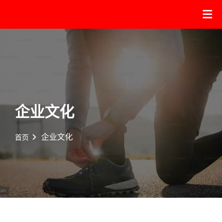
企业文化
企业文化
首页