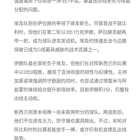
强度逼抢下仅收获一场1比1平局，暴露出防线老化与体能
分配的问题。
埃及队则在萨拉赫的带领下焕发新生。尽管首战不敌比
利时，但他们在第二轮以3比1力克伊朗，萨拉赫贡献两
传一射，成为球队进攻发动机。埃及的快速反击与边路
突破已成为G组最具威胁的战术武器之一。
伊朗队虽在首轮负于埃及，但他们在对阵新西兰的比赛
中以2比0取胜，展现了亚洲劲旅的韧性与纪律性。主帅
加莱诺埃强调防守稳固的同时，也尝试通过塔雷米与阿
兹蒙的锋线组合提升前场效率。目前伊朗积3分，仍握有
出线主动权。
新西兰则是本组唯一尚未取得积分的球队。两连败后，
他们不仅进攻乏力，防守端也漏洞频出。不过，末轮对
阵比利时的比赛若能放手一搏，或许仍有机会搅乱出线
局势。