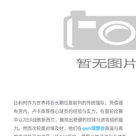
比利时作为世界排名长期位居前列的传统强队，凭借德
布劳内、卢卡库等核心球员的经验与实力，在首轮比赛
中以2比0战胜新西兰，展现出稳健的控球与进攻组织能
力。然而次轮面对埃及时，他们在
qmh球盟会
高温与高