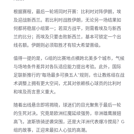
根据赛程，最后一轮将同时开赛：比利时对阵伊朗，埃
及迎战新西兰。若比利时战胜伊朗，无论另一场结果如
何都将稳居小组第一；若双方战平，则需看埃及与新西
兰的比分；而埃及只要击败新西兰，基本可锁定一个出
线名额。伊朗则必须取胜才有较大希望晋级。
值得一提的是，G组的比赛地点横跨北美多个城市，气候
与场地条件差异对各队适应能力提出考验。此外，国际
足联新推行的“每场最多可换五人”规则，也让教练组在战
术调整上拥有更大空间，尤其对依赖核心球员的比利时
和埃及而言意义重大。
随着出线悬念即将揭晓，球迷们的目光聚焦于最后一轮
的生死对决。究竟是欧洲红魔延续强势，非洲雄鹰展翅
高飞，波斯铁骑逆袭突围，还是大洋洲代表爆冷搅局？G
组的故事，正迎来最扣人心弦的高潮。