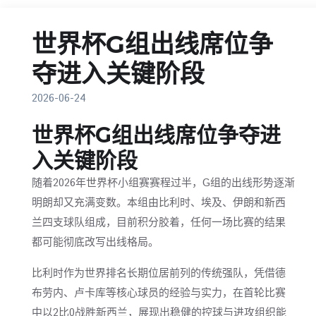
世界杯G组出线席位争
夺进入关键阶段
2026-06-24
世界杯G组出线席位争夺进
入关键阶段
随着2026年世界杯小组赛赛程过半，G组的出线形势逐渐
明朗却又充满变数。本组由比利时、埃及、伊朗和新西
兰四支球队组成，目前积分胶着，任何一场比赛的结果
都可能彻底改写出线格局。
比利时作为世界排名长期位居前列的传统强队，凭借德
布劳内、卢卡库等核心球员的经验与实力，在首轮比赛
中以2比0战胜新西兰，展现出稳健的控球与进攻组织能