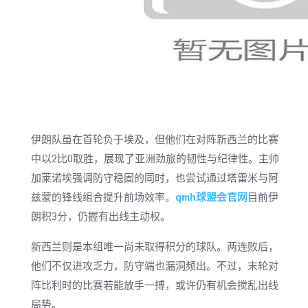
伊朗队虽在首轮负于埃及，但他们在对阵新西兰的比赛
中以2比0取胜，展现了亚洲劲旅的韧性与纪律性。主帅
加莱诺埃强调防守稳固的同时，也尝试通过塔雷米与阿
兹蒙的锋线组合提升前场效率。
qmh球盟会官网
目前伊
朗积3分，仍握有出线主动权。
新西兰则是本组唯一尚未取得积分的球队。两连败后，
他们不仅进攻乏力，防守端也漏洞频出。不过，末轮对
阵比利时的比赛若能放手一搏，或许仍有机会搅乱出线
局势。