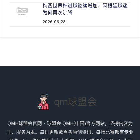
梅西世界杯进球继续增加，阿根廷球迷
为何再次沸腾
2026-06-28
QMH球盟会官网 - 球盟会·QMH(中国)官方网站，坚持内容为
王、服务为本。每日更新数百条原创资讯，每场比赛都有专业