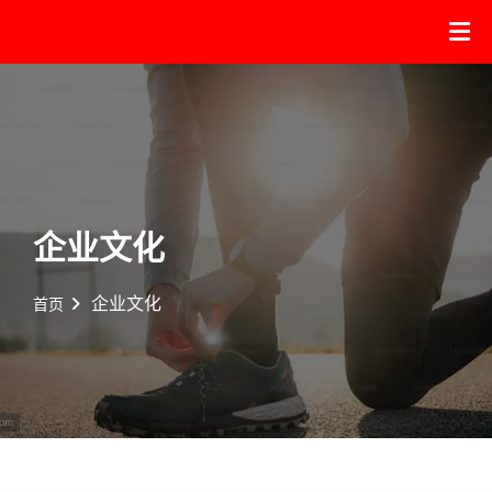
企业文化
企业文化
首页