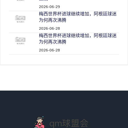
2026-06-29
梅西世界杯进球继续增加，阿根廷球迷
为何再次沸腾
2026-06-28
梅西世界杯进球继续增加，阿根廷球迷
为何再次沸腾
2026-06-28