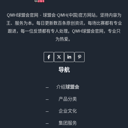
QMH球盟会官网 - 球盟会·QMH(中国)官方网站，坚持内容为
王、服务为本。每日更新数百条原创资讯，每场比赛都有专业
跟进，每一位反馈都有专人处理。QMH球盟会官网，专业只
为热爱。
导航
介绍
球盟会
产品分类
企业文化
集团服务