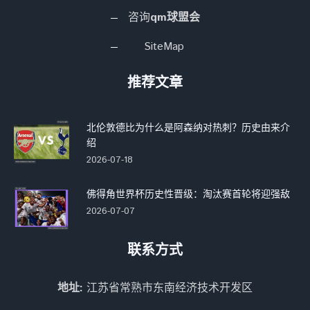
咨询
qm球盟会
SiteMap
推荐文章
北伦敦德比为什么是阿森纳对热刺？历史由来介
绍
2026-07-18
佛得角世界杯历史性晋级：淘汰赛首轮将迎强敌
2026-07-07
联系方式
地址:
江苏省常熟市东南经济技术开发区