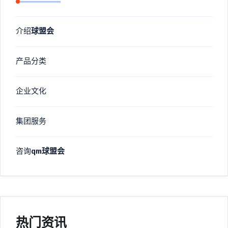
介绍
球盟会
产品分类
企业文化
集团服务
咨询
qm球盟会
热门资讯