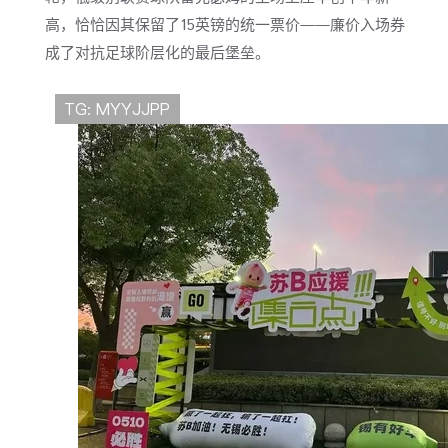
高，恰恰因其保留了15英镑的统一票价——廉价入场券
成了对抗足球阶层化的最后堡垒。