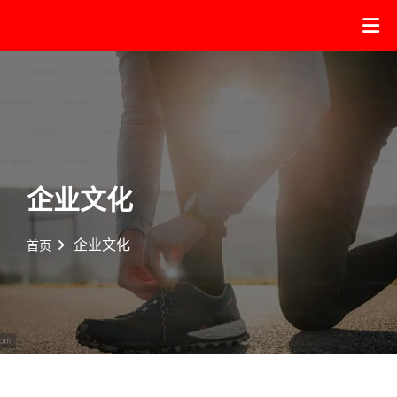
企业文化
企业文化
首页