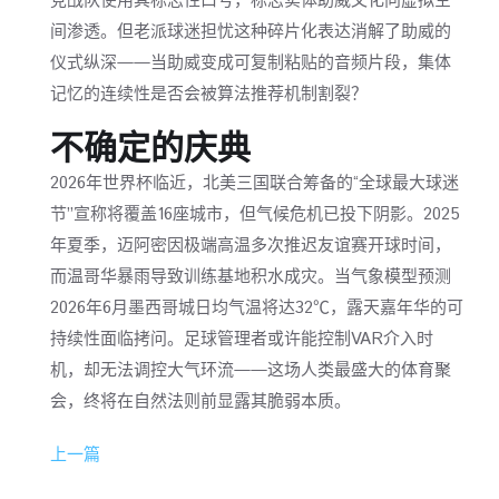
竞战队使用其标志性口号，标志实体助威文化向虚拟空
间渗透。但老派球迷担忧这种碎片化表达消解了助威的
仪式纵深——当助威变成可复制粘贴的音频片段，集体
记忆的连续性是否会被算法推荐机制割裂？
不确定的庆典
2026年世界杯临近，北美三国联合筹备的“全球最大球迷
节”宣称将覆盖16座城市，但气候危机已投下阴影。2025
年夏季，迈阿密因极端高温多次推迟友谊赛开球时间，
而温哥华暴雨导致训练基地积水成灾。当气象模型预测
2026年6月墨西哥城日均气温将达32℃，露天嘉年华的可
持续性面临拷问。足球管理者或许能控制VAR介入时
机，却无法调控大气环流——这场人类最盛大的体育聚
会，终将在自然法则前显露其脆弱本质。
上一篇