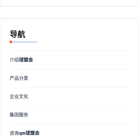
导航
介绍
球盟会
产品分类
企业文化
集团服务
咨询
qm球盟会