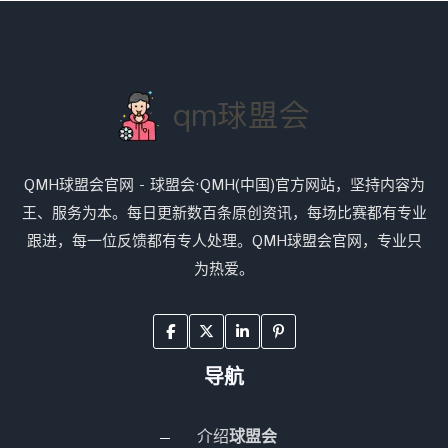
QMH球盟会官网 - 球盟会·QMH(中国)官方网站，坚持内容为
王、服务为本。每日更新数百条原创资讯，每场比赛都有专业
跟进，每一位反馈都有专人处理。QMH球盟会官网，专业只
为热爱。
导航
介绍
球盟会