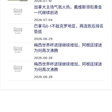
2026-07-10
加拿大主场气氛火热，戴维斯领衔黄金
一代继续前进
2026-07-04
巴拿马0-1不敌克罗地亚，两连败后排名
垫底
2026-06-29
梅西世界杯进球继续增加，阿根廷球迷
为何再次沸腾
2026-06-28
梅西世界杯进球继续增加，阿根廷球迷
为何再次沸腾
2026-06-28