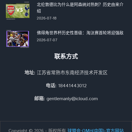
北伦敦德比为什么是阿森纳对热刺？历史由来介
绍
2026-07-18
佛得角世界杯历史性晋级：淘汰赛首轮将迎强敌
2026-07-07
联系方式
地址:
江苏省常熟市东南经济技术开发区
电话:
18441443012
邮箱:
gentlemanly@icloud.com
Copyright © 2026 - 版权所有
球盟会·QMH(中国)-官方网站