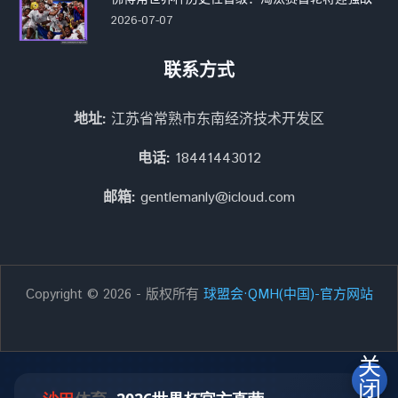
2026-07-07
联系方式
地址:
江苏省常熟市东南经济技术开发区
电话:
18441443012
邮箱:
gentlemanly@icloud.com
Copyright © 2026 - 版权所有
球盟会·QMH(中国)-官方网站
关
闭