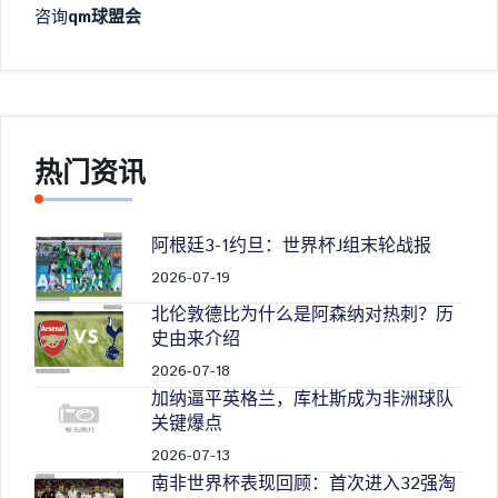
咨询
qm球盟会
热门资讯
阿根廷3-1约旦：世界杯J组末轮战报
2026-07-19
北伦敦德比为什么是阿森纳对热刺？历
史由来介绍
2026-07-18
加纳逼平英格兰，库杜斯成为非洲球队
关键爆点
2026-07-13
南非世界杯表现回顾：首次进入32强淘