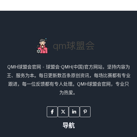
QMH球盟会官网 - 球盟会·QMH(中国)官方网站，坚持内容为
王、服务为本。每日更新数百条原创资讯，每场比赛都有专业
跟进，每一位反馈都有专人处理。QMH球盟会官网，专业只
为热爱。
导航