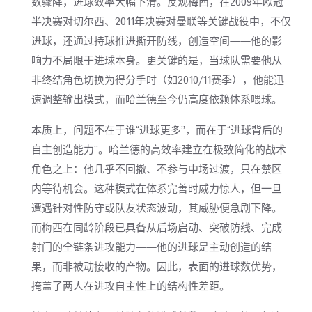
数骤降，进球效率大幅下滑。反观梅西，在2009年欧冠
半决赛对切尔西、2011年决赛对曼联等关键战役中，不仅
进球，还通过持球推进撕开防线，创造空间——他的影
响力不局限于进球本身。更关键的是，当球队需要他从
非终结角色切换为得分手时（如2010/11赛季），他能迅
速调整输出模式，而哈兰德至今仍高度依赖体系喂球。
本质上，问题不在于谁“进球更多”，而在于“进球背后的
自主创造能力”。哈兰德的高效率建立在极致简化的战术
角色之上：他几乎不回撤、不参与中场过渡，只在禁区
内等待机会。这种模式在体系完善时威力惊人，但一旦
遭遇针对性防守或队友状态波动，其威胁便急剧下降。
而梅西在同龄阶段已具备从后场启动、突破防线、完成
射门的全链条进攻能力——他的进球是主动创造的结
果，而非被动接收的产物。因此，表面的进球数优势，
掩盖了两人在进攻自主性上的结构性差距。