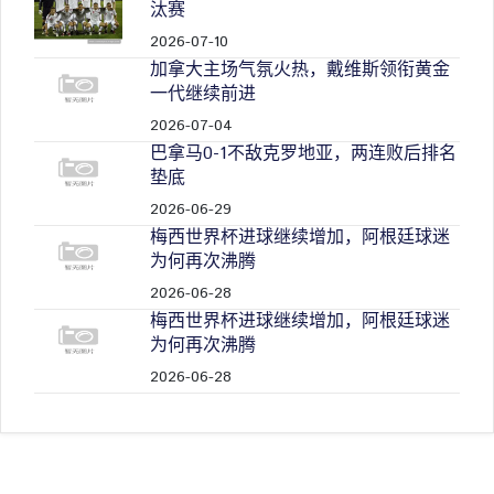
汰赛
2026-07-10
加拿大主场气氛火热，戴维斯领衔黄金
一代继续前进
2026-07-04
巴拿马0-1不敌克罗地亚，两连败后排名
垫底
2026-06-29
梅西世界杯进球继续增加，阿根廷球迷
为何再次沸腾
2026-06-28
梅西世界杯进球继续增加，阿根廷球迷
为何再次沸腾
2026-06-28