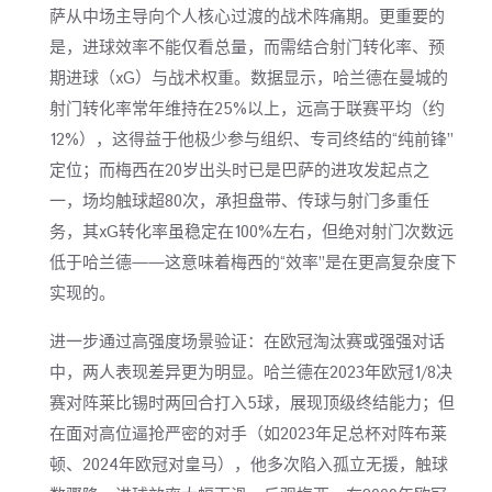
萨从中场主导向个人核心过渡的战术阵痛期。更重要的
是，进球效率不能仅看总量，而需结合射门转化率、预
期进球（xG）与战术权重。数据显示，哈兰德在曼城的
射门转化率常年维持在25%以上，远高于联赛平均（约
12%），这得益于他极少参与组织、专司终结的“纯前锋”
定位；而梅西在20岁出头时已是巴萨的进攻发起点之
一，场均触球超80次，承担盘带、传球与射门多重任
务，其xG转化率虽稳定在100%左右，但绝对射门次数远
低于哈兰德——这意味着梅西的“效率”是在更高复杂度下
实现的。
进一步通过高强度场景验证：在欧冠淘汰赛或强强对话
中，两人表现差异更为明显。哈兰德在2023年欧冠1/8决
赛对阵莱比锡时两回合打入5球，展现顶级终结能力；但
在面对高位逼抢严密的对手（如2023年足总杯对阵布莱
顿、2024年欧冠对皇马），他多次陷入孤立无援，触球