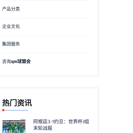
产品分类
企业文化
集团服务
咨询
qm球盟会
热门资讯
阿根廷3-1约旦：世界杯J组
末轮战报