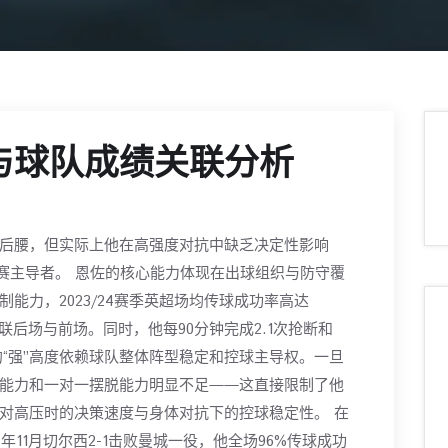
与球队成绩关联分析
后腰，但实际上他在高强度对抗中缺乏决定性影响
比赛主导者。 恩佐的核心能力体现在出球组织与防守覆
能力，2023/24赛季英超场均传球成功率高达
联后场与前场。同时，他每90分钟完成2.1次抢断和
的“强”高度依赖球队整体阵型稳定和控球主导权。一旦
能力和一对一摆脱能力明显不足——这直接限制了他
对高压时的决策速度与身体对抗下的控球稳定性。 在
年11月切尔西2-1击败曼城一役，他全场96%传球成功