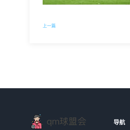
上一篇
导航