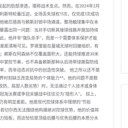
起的肋部渗透，堪称战术支点。然而，在2024年2月
利斯特轮番压迫，全场丢失球权11次，仅完成1次成功
他被厄德高与赖斯封锁中场通道，整场触球集中在本
暴露出同一问题：当对手切断其接球线路并施加持续
此，他并非“强队杀手”，而是一个需要体系保护才能
腰，差距清晰可见。罗德里能在曼城无球时回撤组织、有
；赖斯在阿森纳不仅覆盖面积大，还能持球推进30米
中掌控节奏，也不具备赖斯那种从后场带球撕裂防线
率，而非动态对抗中的创造性突破。 他之所以还不是
界时刻缺乏改变局势的个体能力**。他的问题不是数
速攻防、局部人数劣势）时，无法通过个人技术或身体
冠淘汰赛或争冠关键战中往往沦为“隐形人”。 综上，
腰仍有明显差距。他是现代控球体系中理想的“节拍
”。若切尔西无法围绕他构建绝对控球优势，他的价值将
力短板，而这恰恰是顶级后腰与优秀后腰的本质分水