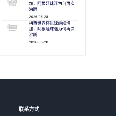
加，阿根廷球迷为何再次
沸腾
2026-06-28
梅西世界杯进球继续增
加，阿根廷球迷为何再次
沸腾
2026-06-28
联系方式