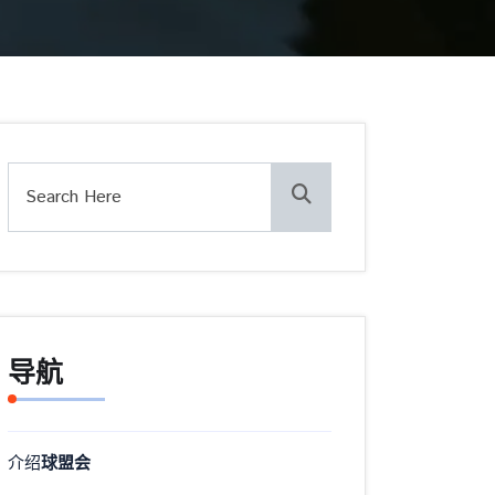
导航
介绍
球盟会