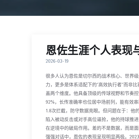
恩佐生涯个人表现
2026-03-19
很多人认为恩佐是切尔西的战术核心、世界级
力，更多是体系适配下的“高效执行者”而非
盖两个维度。他具备顶级的传球视野和节奏控制
92%，长传准确率也位居中场前列，能有效串
1.8次拦截，防守数据亮眼。但问题在于：他
陷入被动反击或对手高位逼抢，他的持球推进
在逆境中的破局作用。差的不是数据，而是面
强强对话中，恩佐的表现呈现明显两极。2023