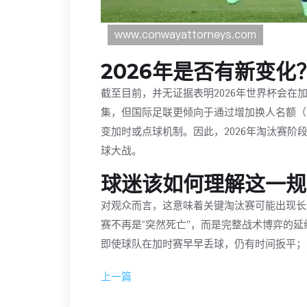
2026年是否有新变化
截至目前，并无证据表明2026年世界杯会
集，但国际足联更倾向于通过增加换人名额（
变加时或点球机制。因此，2026年淘汰赛阶
球大战。
球迷该如何理解这一规
对观众而言，这意味着关键淘汰赛可能出现长
赛不再是“突然死亡”，而是完整战术博弈的
即使球队在加时赛早早丢球，仍有时间扳平；
上一篇