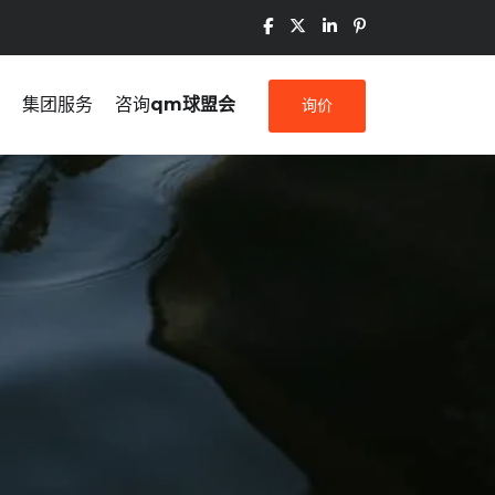
集团服务
咨询
qm球盟会
询价