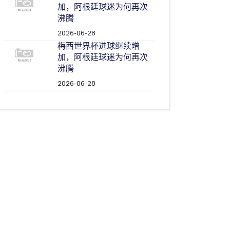
加，阿根廷球迷为何再次
沸腾
2026-06-28
梅西世界杯进球继续增
加，阿根廷球迷为何再次
沸腾
2026-06-28