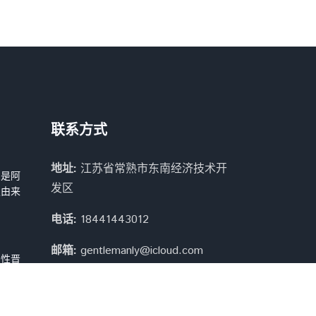
联系方式
地址:
江苏省常熟市东南经济技术开
么是阿
发区
史由来
电话:
18441443012
邮箱:
gentlemanly@icloud.com
史性晋
将迎强