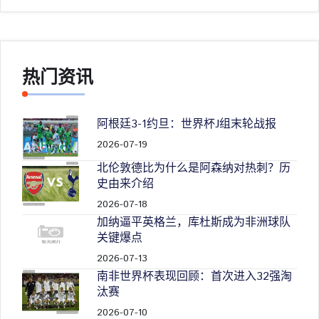
热门资讯
阿根廷3-1约旦：世界杯J组末轮战报
2026-07-19
北伦敦德比为什么是阿森纳对热刺？历
史由来介绍
2026-07-18
加纳逼平英格兰，库杜斯成为非洲球队
关键爆点
2026-07-13
南非世界杯表现回顾：首次进入32强淘
汰赛
2026-07-10