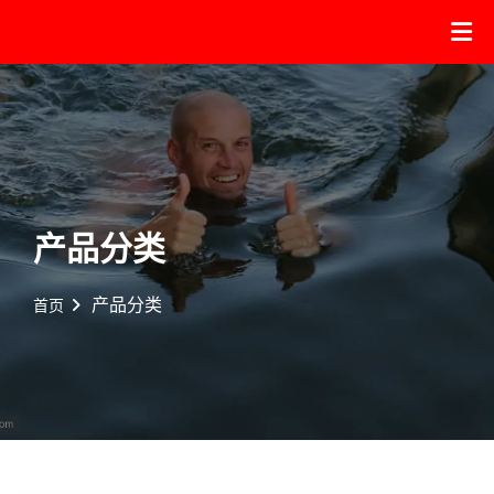
产品分类
产品分类
首页