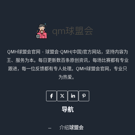
QMH球盟会官网 - 球盟会·QMH(中国)官方网站，坚持内容为
王、服务为本。每日更新数百条原创资讯，每场比赛都有专业
跟进，每一位反馈都有专人处理。QMH球盟会官网，专业只
为热爱。
导航
介绍
球盟会