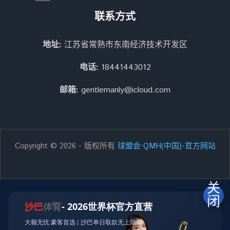
联系方式
地址:
江苏省常熟市东南经济技术开发区
电话:
18441443012
邮箱:
gentlemanly@icloud.com
Copyright © 2026 - 版权所有
球盟会·QMH(中国)-官方网站
关
闭