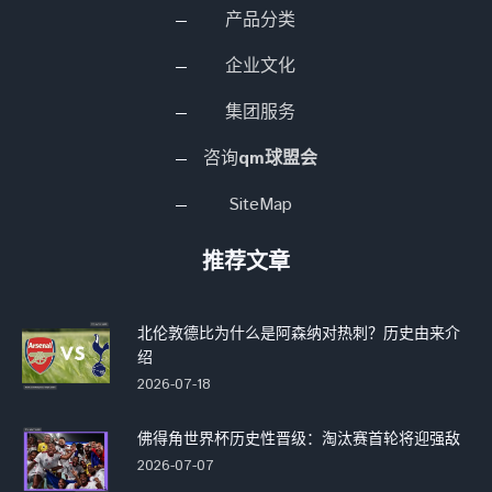
产品分类
企业文化
集团服务
咨询
qm球盟会
SiteMap
推荐文章
北伦敦德比为什么是阿森纳对热刺？历史由来介
绍
2026-07-18
佛得角世界杯历史性晋级：淘汰赛首轮将迎强敌
2026-07-07