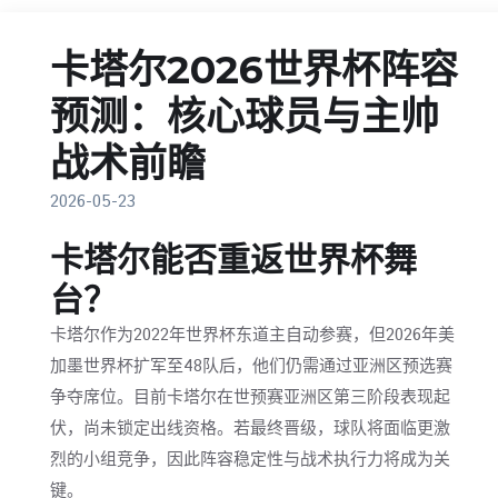
卡塔尔2026世界杯阵容
预测：核心球员与主帅
战术前瞻
2026-05-23
卡塔尔能否重返世界杯舞
台？
卡塔尔作为2022年世界杯东道主自动参赛，但2026年美
加墨世界杯扩军至48队后，他们仍需通过亚洲区预选赛
争夺席位。目前卡塔尔在世预赛亚洲区第三阶段表现起
伏，尚未锁定出线资格。若最终晋级，球队将面临更激
烈的小组竞争，因此阵容稳定性与战术执行力将成为关
键。