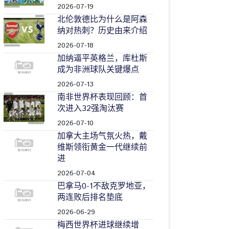
2026-07-19
北伦敦德比为什么是阿森
纳对热刺？历史由来介绍
2026-07-18
加纳逼平英格兰，库杜斯
成为非洲球队关键爆点
2026-07-13
南非世界杯表现回顾：首
次进入32强淘汰赛
2026-07-10
加拿大主场气氛火热，戴
维斯领衔黄金一代继续前
进
2026-07-04
巴拿马0-1不敌克罗地亚，
两连败后排名垫底
2026-06-29
梅西世界杯进球继续增