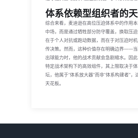
体系依赖型组织者的天
综合来看，麦迪逊在高位压迫体系中的作用本
中场，而是通过牺牲部分防守覆盖，换取压迫
在于个人对抗或跑动数据，而在于对压迫时机
传决策。然而，这种价值存在明确边界——当
出球能力时，他的战术贡献会急剧缩水。因此
特定战术架构下的高效组件，其上限取决于体
坛，他属于“体系放大器”而非“体系构建者”
天花板。