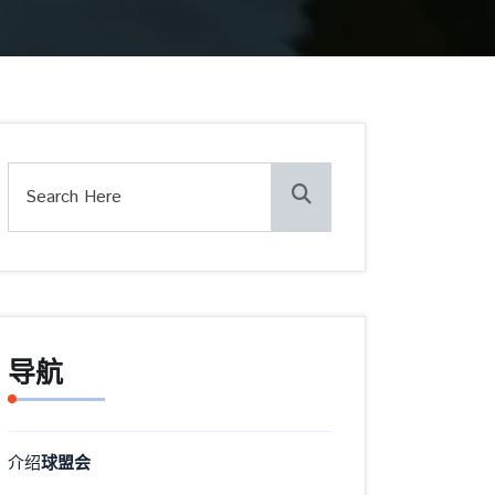
导航
介绍
球盟会