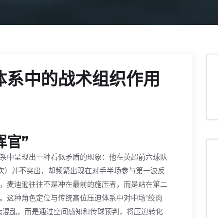
体系中的战术组织作用
挥官”
战术体系中呈现出一种看似矛盾的现象：他在英超前六球队
.9次）并不突出，却频繁出现在对手半场参与第一波反
，麦迪逊往往不是冲在最前的施压者，而是站在第二
。这种角色定位与传统高位压迫体系中对中场“绞肉
造混乱，而是通过空间感知和传球预判，将压迫转化