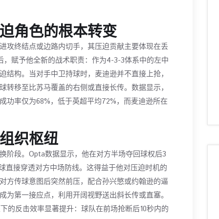
迫角色的根本转变
进攻终结点或边路内切手，其压迫贡献主要体现在丢
，赋予他全新的战术职责：作为4-3-3体系中的左中
迫结构。当对手中卫持球时，麦迪逊并不直接上抢，
球转移至比苏马覆盖的右侧或直接长传。数据显示，
成功率仅为68%，低于英超平均72%，而麦迪逊所在
组织枢纽
阶段。Opta数据显示，他在对方半场夺回球权后3
传球直接穿透对方中场防线。这得益于他对压迫时机的
对方传球意图后突然前压，配合孙兴慜或约翰逊的逼
成为第一接应点，利用开阔视野送出斜长传或直塞。
压下的反击效率显著提升：球队在前场抢断后10秒内的