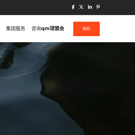
集团服务
咨询
qm球盟会
询价