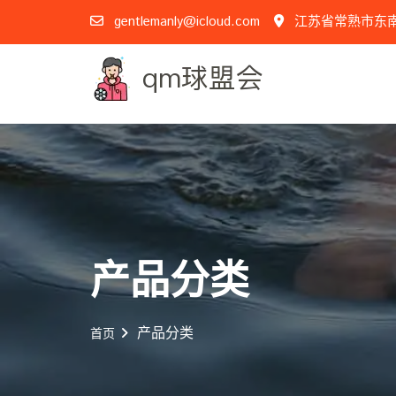
gentlemanly@icloud.com
江苏省常熟市东
产品分类
产品分类
首页