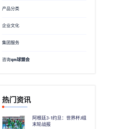
产品分类
企业文化
集团服务
咨询
qm球盟会
热门资讯
阿根廷3-1约旦：世界杯J组
末轮战报